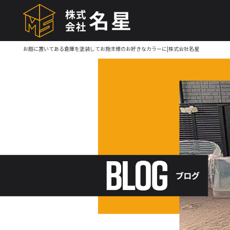
お庭に置いてある倉庫を塗装してお施主様のお好きなカラーに|株式会社名星