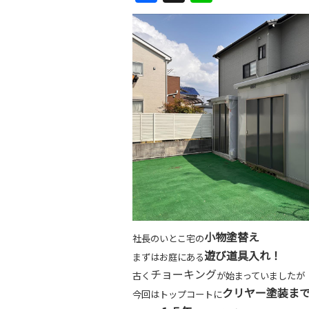
a
n
c
e
e
b
o
o
k
小物塗替え
社長のいとこ宅の
遊び道具入れ！
まずはお庭にある
チョーキング
古く
が始まっていましたが
クリヤー塗装ま
今回はトップコートに