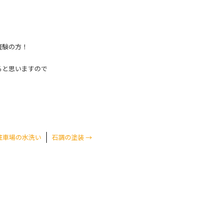
経験の方！
ると思いますので
駐車場の水洗い
石調の塗装
→