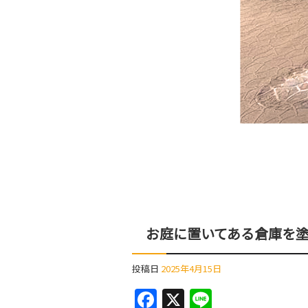
お庭に置いてある倉庫を
投稿日
2025年4月15日
F
X
Li