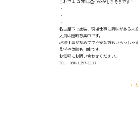
１５
年
これで
は色つやがもちそうです！
・
・
・
名古屋市で塗装、現場仕事に興味がある未
人員は随時募集中です。
現場仕事が初めてで不安な方もいらっしゃ
見学や体験も可能です。
お気軽にお問い合わせください。
TEL 090-1297-1137
←