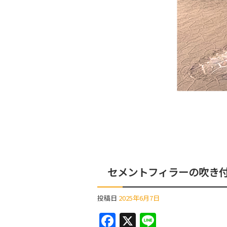
セメントフィラーの吹き
投稿日
2025年6月7日
F
X
Li