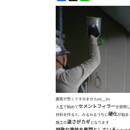
a
n
c
e
e
b
o
o
k
画質が荒くてすみませんm(__)m
セメントフィラー
人生で始めて
を使用
硬化
材料を作ると、みるみるうちに
が始ま
速さがカギ
施工の
となります
特殊な塗装を専門としている