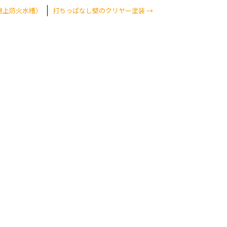
屋上防火水槽）
打ちっぱなし壁のクリヤー塗装
→