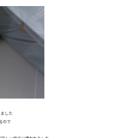
しました
るので