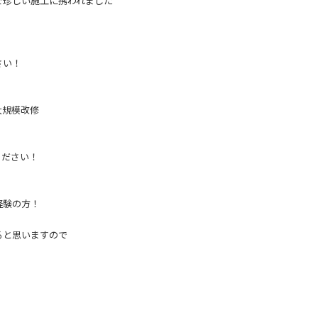
で珍しい施工に携われました
さい！
！
大規模改修
ください！
経験の方！
ると思いますので