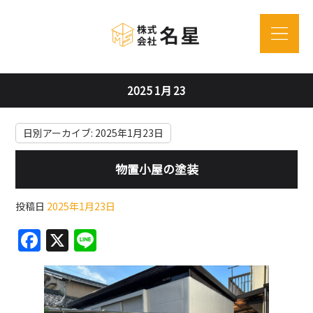
2025 1月 23
日別アーカイブ:
2025年1月23日
物置小屋の塗装
投稿日
2025年1月23日
F
X
Li
a
n
c
e
e