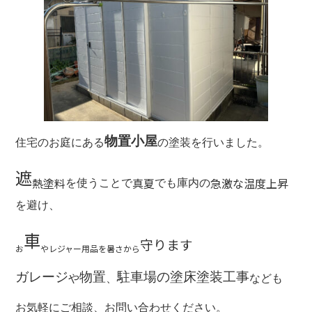
b
o
o
k
物置小屋
住宅のお庭にある
の塗装を行いました。
遮
熱塗料
真夏
急激な温度上昇
を使うことで
でも庫内の
を避け、
車
守ります
お
やレジャー用品を暑さから
ガレージ
物置
駐車場の塗床塗装工事
や
、
なども
お気軽にご相談、お問い合わせください。