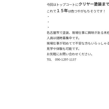
クリヤー塗装ま
今回はトップコートに
１５
年
これで
は色つやがもちそうです！
・
・
・
名古屋市で塗装、現場仕事に興味がある未
人員は随時募集中です。
現場仕事が初めてで不安な方もいらっしゃ
見学や体験も可能です。
お気軽にお問い合わせください。
TEL 090-1297-1137