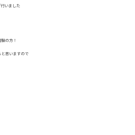
で
行いました
経験の方！
ると思いますので