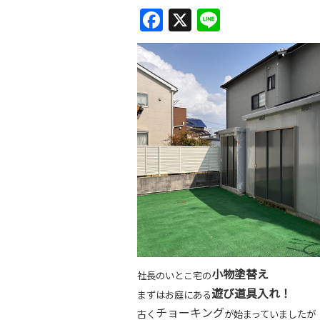
F
X
Li
a
n
c
e
e
b
o
o
k
小物塗替え
社長のいとこ宅の
遊び道具入れ！
まずはお庭にある
チョーキング
古く
が始まっていましたが